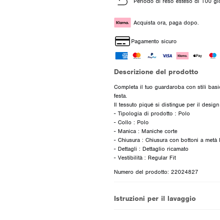
Periodo di reso esteso di 100 gi
Acquista ora, paga dopo.
Pagamento sicuro
Descrizione del prodotto
Completa il tuo guardaroba con stili basic
festa.
Il tessuto piqué si distingue per il design f
- Tipologia di prodotto : Polo
- Collo : Polo
- Manica : Maniche corte
- Chiusura : Chiusura con bottoni a metà
- Dettagli : Dettaglio ricamato
Numero del prodotto: 22024827
Istruzioni per il lavaggio