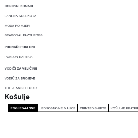
OSNOVNI KOMADI
LANENA KOLEKCIJA
MODA PO MJERI
SEASONAL FAVOURITES
PRONAĐI POKLONE
POKLON KARTICA
VODIČI ZA VELIČINE
VODIČ ZA BROJEVE
THE JEANS FIT GUIDE
Košulje
POGLEDAJ SVE
JEDNOSTAVNE MAJICE
PRINTED SHIRTS
KOŠULJE KRATKI