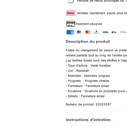
Période de retour prolongée de 1
Achetez maintenant, payez plus ta
Paiement sécurisé
Description du produit
Faites du changement de saison un prétext
restent parfaits tout au long de l'année pa
Les textiles tissés sont des étoffes à l'as
- Type d'article : Veste bomber
- Col : Baseball
- Manches : Manches longues
- Poignets : Poignets côtelés
- Fermeture : Fermeture éclair
- Doublure : Doublure en polyester pour 
Numéro de produit: 22023287
Instructions d'entretien