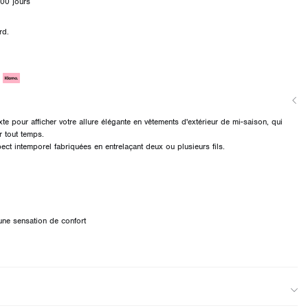
00 jours
rd.
e pour afficher votre allure élégante en vêtements d'extérieur de mi-saison, qui
r tout temps.
pect intemporel fabriquées en entrelaçant deux ou plusieurs fils.
une sensation de confort