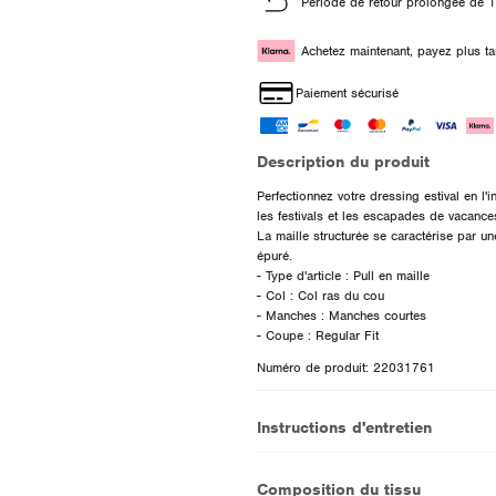
Période de retour prolongée de 1
Achetez maintenant, payez plus ta
Paiement sécurisé
Description du produit
Perfectionnez votre dressing estival en l'
les festivals et les escapades de vacances
La maille structurée se caractérise par un
épuré.
- Type d'article : Pull en maille
- Col : Col ras du cou
- Manches : Manches courtes
Numéro de produit: 22031761
Instructions d'entretien
Composition du tissu