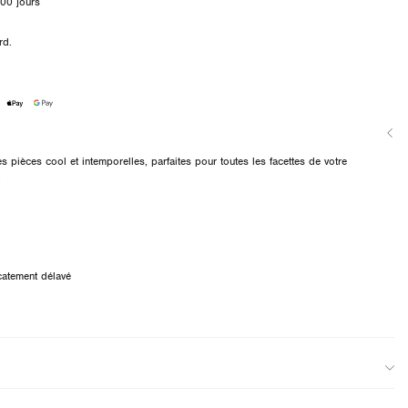
00 jours
rd.
es pièces cool et intemporelles, parfaites pour toutes les facettes de votre
.
catement délavé