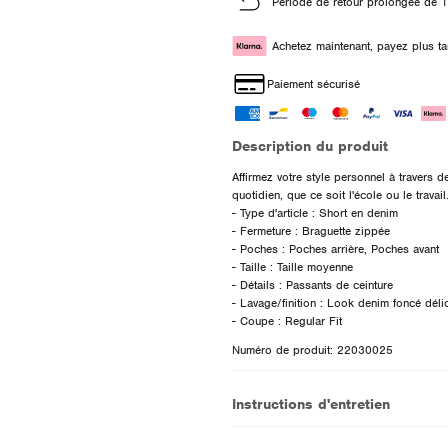
Période de retour prolongée de 1
Achetez maintenant, payez plus ta
Paiement sécurisé
Description du produit
Affirmez votre style personnel à travers d
quotidien, que ce soit l'école ou le travail
- Type d'article : Short en denim
- Fermeture : Braguette zippée
- Poches : Poches arrière, Poches avant
- Taille : Taille moyenne
- Détails : Passants de ceinture
- Lavage/finition : Look denim foncé déli
Numéro de produit: 22030025
Instructions d'entretien