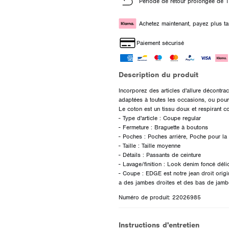
Période de retour prolongée de 1
Achetez maintenant, payez plus ta
Paiement sécurisé
Description du produit
Incorporez des articles d'allure décontr
adaptées à toutes les occasions, ou pour 
Le coton est un tissu doux et respirant c
- Type d'article : Coupe regular
- Fermeture : Braguette à boutons
- Poches : Poches arrière, Poche pour la
- Taille : Taille moyenne
- Détails : Passants de ceinture
- Lavage/finition : Look denim foncé déli
- Coupe : EDGE est notre jean droit origi
Numéro de produit: 22026985
Instructions d'entretien