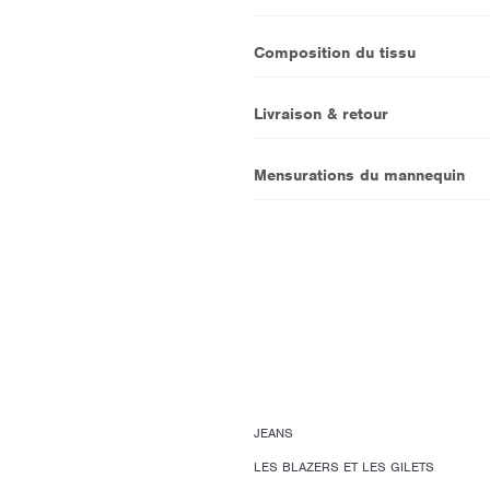
Composition du tissu
Livraison & retour
Mensurations du mannequin
JEANS
LES BLAZERS ET LES GILETS