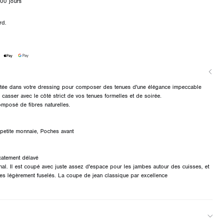
00 jours
rd.
actée dans votre dressing pour composer des tenues d'une élégance impeccable
casser avec le côté strict de vos tenues formelles et de soirée.
omposé de fibres naturelles.
 petite monnaie, Poches avant
catement délavé
nal. Il est coupé avec juste assez d'espace pour les jambes autour des cuisses, et