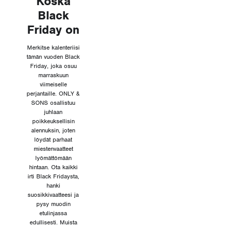
Koska
Black
Friday on
Merkitse kalenteriisi
tämän vuoden Black
Friday, joka osuu
marraskuun
viimeiselle
perjantaille. ONLY &
SONS osallistuu
juhlaan
poikkeuksellisin
alennuksin, joten
löydät parhaat
miestenvaatteet
lyömättömään
hintaan. Ota kaikki
irti Black Fridaysta,
hanki
suosikkivaatteesi ja
pysy muodin
etulinjassa
edullisesti. Muista