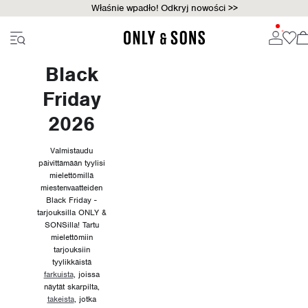
Właśnie wpadło! Odkryj nowości >>
Black
Friday
2026
Valmistaudu
päivittämään tyylisi
mielettömillä
miestenvaatteiden
Black Friday -
tarjouksilla ONLY &
SONSilla! Tartu
mielettömiin
tarjouksiin
tyylikkäistä
farkuista
, joissa
näytät skarpilta,
takeista
, jotka