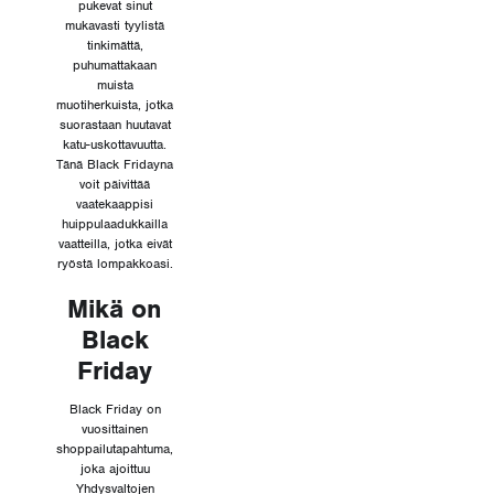
pukevat sinut
mukavasti tyylistä
tinkimättä,
puhumattakaan
muista
muotiherkuista, jotka
suorastaan huutavat
katu-uskottavuutta.
Tänä Black Fridayna
voit päivittää
vaatekaappisi
huippulaadukkailla
vaatteilla, jotka eivät
ryöstä lompakkoasi.
Mikä on
Black
Friday
Black Friday on
vuosittainen
shoppailutapahtuma,
joka ajoittuu
Yhdysvaltojen