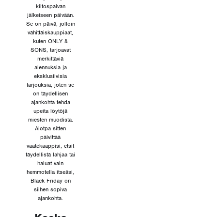
kiitospäivän
jälkeiseen päivään.
Se on päivä, jolloin
vähittäiskauppiaat,
kuten ONLY &
SONS, tarjoavat
merkittäviä
alennuksia ja
eksklusiivisia
tarjouksia, joten se
on täydellisen
ajankohta tehdä
upeita löytöjä
miesten muodista.
Aiotpa sitten
päivittää
vaatekaappisi, etsit
täydellistä lahjaa tai
haluat vain
hemmotella itseäsi,
Black Friday on
siihen sopiva
ajankohta.