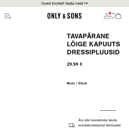
Uued tooted! Vaata neid >>
TAVAPÄRANE
LÕIGE KAPUUTS
DRESSIPLUUSID
29.99 €
Must / Black
Ära jäta kasutamata tasuta
kohaletoimetamist tellimustel