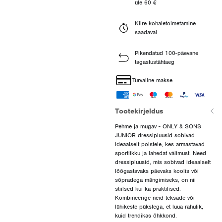
üle 60 €
Kiire kohaletoimetamine
saadaval
Pikendatud 100-päevane
tagastustähtaeg
Turvaline makse
Tootekirjeldus
Pehme ja mugav - ONLY & SONS
JUNIOR dressipluusid sobivad
ideaalselt poistele, kes armastavad
sportlikku ja lahedat välimust. Need
dressipluusid, mis sobivad ideaalselt
lõõgastavaks päevaks koolis või
sõpradega mängimiseks, on nii
stiilsed kui ka praktilised.
Kombineerige neid teksade või
lühikeste pükstega, et luua rahulik,
kuid trendikas õhkkond.