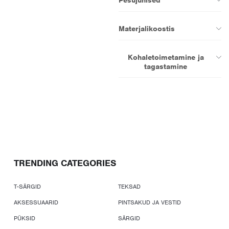
Materjalikoostis
Kohaletoimetamine ja
tagastamine
TRENDING CATEGORIES
T-SÄRGID
TEKSAD
AKSESSUAARID
PINTSAKUD JA VESTID
PÜKSID
SÄRGID