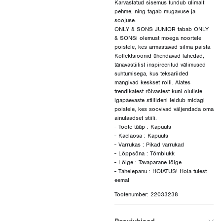
Karvastatud sisemus tundub ülimalt
pehme, ning tagab mugavuse ja
soojuse.
ONLY & SONS JUNIOR tabab ONLY
& SONSi olemust moega noortele
poistele, kes armastavad silma paista.
Kollektsioonid ühendavad lahedad,
tänavastiilist inspireeritud välimused
suhtumisega, kus teksariided
mängivad keskset rolli. Alates
trendikatest rõivastest kuni oluliste
igapäevaste stiilideni leidub midagi
poistele, kes soovivad väljendada oma
ainulaadset stiili.
- Toote tüüp : Kapuuts
- Kaelaosa : Kapuuts
- Varrukas : Pikad varrukad
- Lõppsõna : Tõmblukk
- Lõige : Tavapärane lõige
- Tähelepanu : HOIATUS! Hoia tulest
Tootenumber: 22033238
Pesujuhised