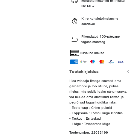
kohaletoimetamist tellimustel
üle 60 €
Kiire kohaletoimetamine
saadaval
Pikendatud 100-päevane
tagastustähtaeg
Turvaline makse
Tootekirjeldus
Lisa vabaaja ilmega esemed oma
garderoobi ja loo stiilne, puhas
riietus, mis sobib igaks sündmuseks,
või muuda oma ametlikud rõivad ja
peorõivad tagasihoidlikumaks.
- Toote tüüp : Chino-püksid
- Lõppsõna : Tõmblukuga kinnitus
- Taskud : Esitaskud
Tootenumber: 22033199