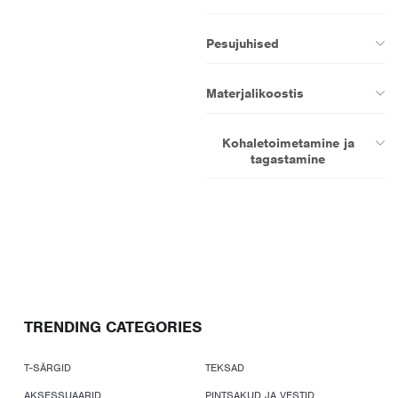
Pesujuhised
Materjalikoostis
Kohaletoimetamine ja
tagastamine
TRENDING CATEGORIES
T-SÄRGID
TEKSAD
AKSESSUAARID
PINTSAKUD JA VESTID