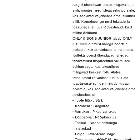
särgid ühendavad endas mugavuse ja
stiili, muutes need ideaalseks poistele,
kes soovivad väljendada oma isiklikku
stiili. Kombineerige neid teksade ja
tossudega, et luua lõdvestunud, kuid
stiilne õhkkond.
ONLY & SONS JUNIOR tabab ONLY
& SONSi olemust moega noortele
poistele, kes armastavad silma paista.
Kollektsioonid ühendavad lahedad,
tänavastiilist inspireeritud välimused
suhtumisega, kus teksariided
mängivad keskset rolli. Alates
trendikatest rõivastest kuni oluliste
igapäevaste stiilideni leidub midagi
poistele, kes soovivad väljendada oma
ainulaadset stiili.
- Toote tüüp : Särk
- Kaelaosa : Särgikrae
- Varrukas : Pikad varrukad
- Lõppsõna : Nööpkinnitus
- Taskud : Nööpkinnitusega
rinnataskud
- Lõige : Tavapärane lõige
- Tähelepanu : HOIATUS! Hoia tulest