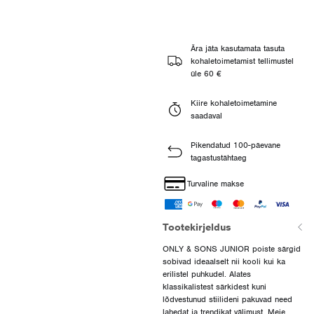
Ära jäta kasutamata tasuta
kohaletoimetamist tellimustel
üle 60 €
Kiire kohaletoimetamine
saadaval
Pikendatud 100-päevane
tagastustähtaeg
Turvaline makse
Tootekirjeldus
ONLY & SONS JUNIOR poiste särgid
sobivad ideaalselt nii kooli kui ka
erilistel puhkudel. Alates
klassikalistest särkidest kuni
lõdvestunud stiilideni pakuvad need
lahedat ja trendikat välimust. Meie