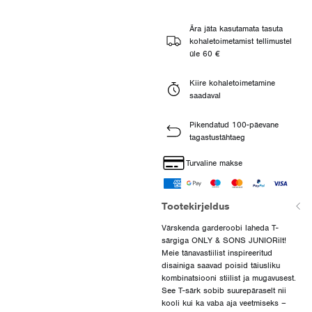
Ära jäta kasutamata tasuta
kohaletoimetamist tellimustel
üle 60 €
Kiire kohaletoimetamine
saadaval
Pikendatud 100-päevane
tagastustähtaeg
Turvaline makse
Tootekirjeldus
Värskenda garderoobi laheda T-
särgiga ONLY & SONS JUNIORilt!
Meie tänavastiilist inspireeritud
disainiga saavad poisid täiusliku
kombinatsiooni stiilist ja mugavusest.
See T-särk sobib suurepäraselt nii
kooli kui ka vaba aja veetmiseks –