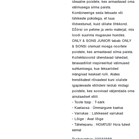
ideaalne poistele, kes armastavad oma
välimusega silma paista.
Kombineerige seda teksade või
lühikeste pükstega, et luua
lõdvestunud, kuid ülilahe õhkkond.
Džörsi on pehme ja veniv materjal, mis
loodi suurima mugavuse huvides.
ONLY & SONS JUNIOR tabab ONLY
& SONSi olemust moega noortele
poistele, kes armastavad silma paista.
Kollektsioonid ühendavad lahedad,
tänavastiilist inspireeritud välimused
suhtumisega, kus teksariided
mängivad keskset rolli. Alates
trendikatest rõivastest kuni oluliste
igapäevaste stiilideni leidub midagi
poistele, kes soovivad väljendada oma
ainulaadset stiili.
- Toote tüüp : T-särk
- Kaelaosa : Ümmargune kaelus
- Varrukas : Lühikesed varrukad
- Lõige : Avar lõige
- Tähelepanu : HOIATUS! Hoia tulest
Tootenumber: 22032988