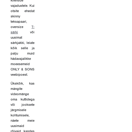
klientide
vajadustele. Kui
otsite ehedat
skinny
teksapaari,
oversize
T-
särki
või
uusimat
särkjakki, leiate
kõik selle ja
palju muid
hädavajalikke
moeesemeid
ONLY & SONS
veebipoest.
Ükskõik, kas
mängite
videomänge
oma kuttidega
või jooksete
järgmisele
kohtumisele,
näete meie
uusimaid
rõivaid kandes