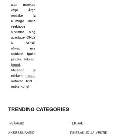
alati moekad
välja. Ärge
oodake ja
alustage meie
veebipoe
sirvimist ning
avastage ONLY
& SONS
rõivad, mis
sobivad igaks
juhuks.
Teksad
,
joped
,
bleiserid
ja
rohkem
moodi
ootavad teid -
ostke kohe!
TRENDING CATEGORIES
T-SÄRGID
TEKSAD
AKSESSUAARID
PINTSAKUD JA VESTID