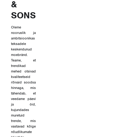
&
SONS
Oleme
nooruslik ja
ambitsioonikas
teksadele
keskendunud
moebränd.
Teame, et
trendikad
mehed otsivad
kvaliteetseid
rõivaid soodsa
hinnaga, mis
tähendab, et
veedame päevi
ja öid,
kujundades
muretuid
trende, mis
vastavad kõige
nõudlikumate