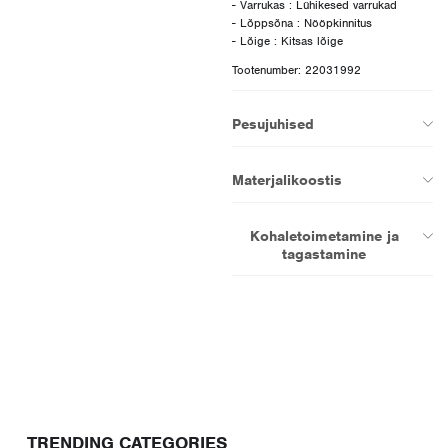
- Varrukas : Lühikesed varrukad
- Lõppsõna : Nööpkinnitus
Tootenumber: 22031992
Pesujuhised
Materjalikoostis
Kohaletoimetamine ja
tagastamine
TRENDING CATEGORIES