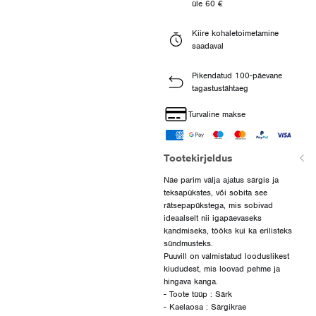
üle 60 €
Kiire kohaletoimetamine
saadaval
Pikendatud 100-päevane
tagastustähtaeg
Turvaline makse
Tootekirjeldus
Näe parim välja ajatus särgis ja
teksapükstes, või sobita see
rätsepapükstega, mis sobivad
ideaalselt nii igapäevaseks
kandmiseks, tööks kui ka erilisteks
sündmusteks.
Puuvill on valmistatud looduslikest
kiududest, mis loovad pehme ja
hingava kanga.
- Toote tüüp : Särk
- Kaelaosa : Särgikrae