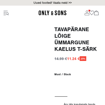
Uued tooted! Vaata neid >>
TAVAPÄRANE
LÕIGE
ÜMMARGUNE
KAELUS T-SÄRK
14.99 €
11.24 €
25%
Must / Black
Ära jäta kasutamata tasuta