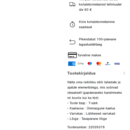
kohaletoimetamist tellimustel
üle 60 €
Kiire kohaletoimetamine
saadaval
Pikendatud 100-päevane
tagastustähtaeg
Turvaline makse
Tootekirjeldus
Näita oma isiklikku stiili lahedate ja
ajatute elementidega, mis sobivad
ideaalselt igapäevaseks kandmiseks
nii koolis kui ka tööl.
- Toote tüüp : T-särk
- Kaelaosa : Ümmargune kaelus
- Varrukas : Lühikesed varrukad
Tootenumber: 22026378