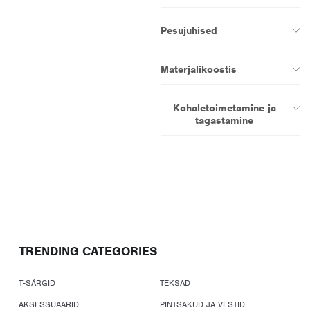
Pesujuhised
Materjalikoostis
Kohaletoimetamine ja
tagastamine
TRENDING CATEGORIES
T-SÄRGID
TEKSAD
AKSESSUAARID
PINTSAKUD JA VESTID