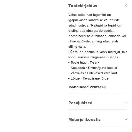
Tootekirjeldus
Vahet pole, kas tegemist on
igapäevaselt kandmise või eriliste
sündmustega, T-särgid ja topid on
oluline osa sinu garderoobist.
Kombineeri neid teksade, chinode või
rätsepapükstega, ning näed alati
stiilne välja.
Džörsi on pehme ja veniv materjal, mis
loodi suurima mugavuse huvides.
- Toote tüüp : T-särk
- Kaelaosa : Ümmargune kaelus
- Varrukas : Lühikesed varrukad
Tootenumber: 22025208
Pesujuhised
Materjalikoostis