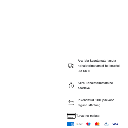
Ära jäta kasutamata tasuta
kohaletoimetamist tellimustel
üle 60 €
Kiire kohaletoimetamine
saadaval
Pikendatud 100-päevane
tagastustähtaeg
Turvaline makse