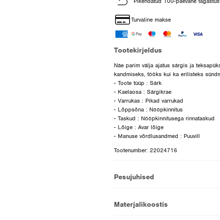
Pikendatud 100-päevane tagastus
Turvaline makse
Tootekirjeldus
Näe parim välja ajatus särgis ja teksapük
kandmiseks, tööks kui ka erilisteks sünd
- Toote tüüp : Särk
- Kaelaosa : Särgikrae
- Varrukas : Pikad varrukad
- Lõppsõna : Nööpkinnitus
- Taskud : Nööpkinnitusega rinnataskud
- Lõige : Avar lõige
Tootenumber: 22024716
Pesujuhised
Materjalikoostis