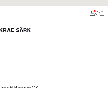
IKRAE SÄRK
oimetamist tellimustel üle 60 €