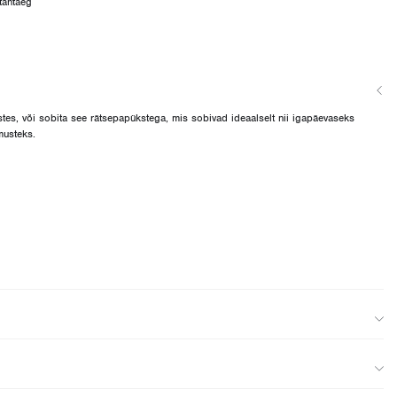
tähtaeg
stes, või sobita see rätsepapükstega, mis sobivad ideaalselt nii igapäevaseks
musteks.