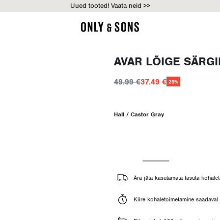
Uued tooted! Vaata neid >>
AVAR LÕIGE SÄRG
49.99 €
37.49 €
25%
Hall / Castor Gray
Ära jäta kasutamata tasuta kohalet
Kiire kohaletoimetamine saadaval