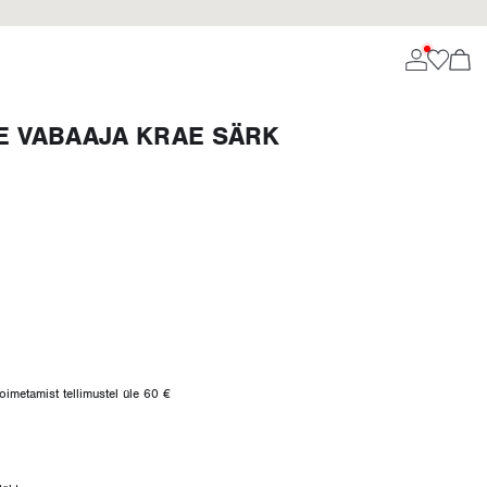
E VABAAJA KRAE SÄRK
oimetamist tellimustel üle 60 €