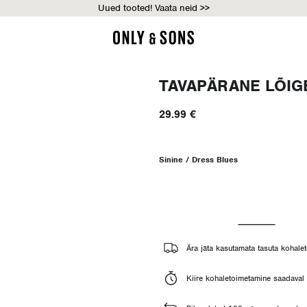
Uued tooted! Vaata neid >>
TAVAPÄRANE LÕIG
29.99 €
Sinine / Dress Blues
Ära jäta kasutamata tasuta kohalet
Kiire kohaletoimetamine saadaval