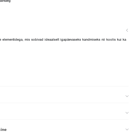
tähtaeg
tute elementidega, mis sobivad ideaalselt igapäevaseks kandmiseks nii koolis kui ka
ine