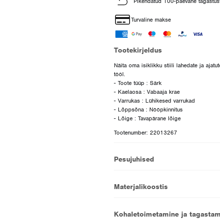
Pikendatud 100-päevane tagastus
Turvaline makse
Tootekirjeldus
Näita oma isiklikku stiili lahedate ja aja
tööl.
- Toote tüüp : Särk
- Kaelaosa : Vabaaja krae
- Varrukas : Lühikesed varrukad
- Lõppsõna : Nööpkinnitus
Tootenumber: 22013267
Pesujuhised
Materjalikoostis
Kohaletoimetamine ja tagastam