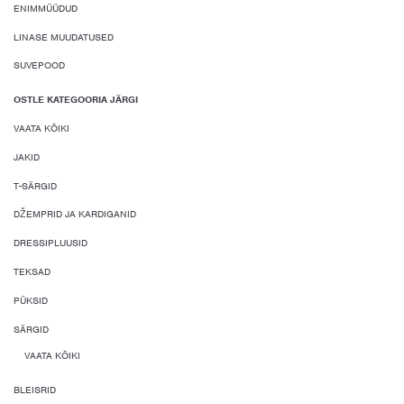
ENIMMÜÜDUD
LINASE MUUDATUSED
SUVEPOOD
OSTLE KATEGOORIA JÄRGI
VAATA KÕIKI
JAKID
T-SÄRGID
DŽEMPRID JA KARDIGANID
DRESSIPLUUSID
TEKSAD
PÜKSID
SÄRGID
VAATA KÕIKI
BLEISRID