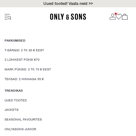
Uued tooted! Vaata neid >>
PAKKUMISED
T-SÄRGID: 2 TK 30 € EEST
2 LÜHIKEST PÜKSI €70
MARK PÜKSID: 2 TK 70 € EEST
TEKSAD: 2 HINNAGA 55 €
TRENDIKAS
UUED TOOTED
JACKETS
SEASONAL FAVOURITES
ONLY&SONS JUNIOR