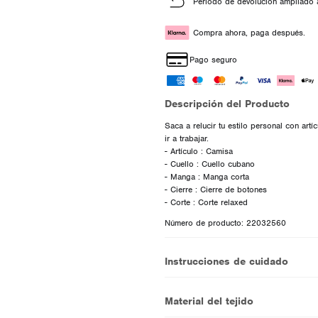
Periodo de devolución ampliado 
Compra ahora, paga después.
Pago seguro
Descripción del Producto
Saca a relucir tu estilo personal con artí
ir a trabajar.
- Artículo : Camisa
- Cuello : Cuello cubano
- Manga : Manga corta
- Cierre : Cierre de botones
Número de producto: 22032560
Instrucciones de cuidado
Material del tejido