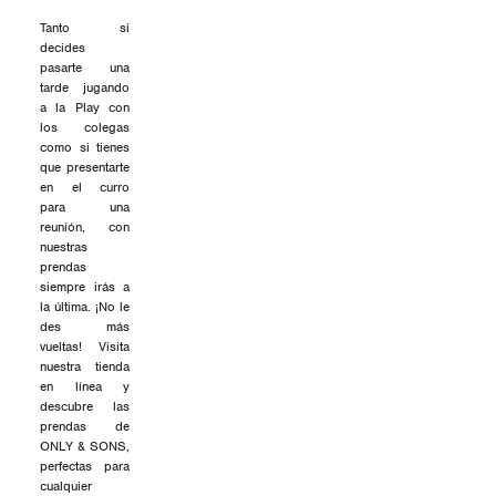
Tanto si
decides
pasarte una
tarde jugando
a la Play con
los colegas
como si tienes
que presentarte
en el curro
para una
reunión, con
nuestras
prendas
siempre irás a
la última. ¡No le
des más
vueltas! Visita
nuestra tienda
en línea y
descubre las
prendas de
ONLY & SONS,
perfectas para
cualquier