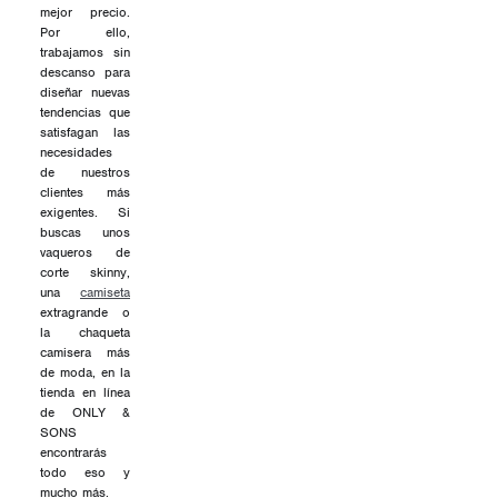
mejor precio.
Por ello,
trabajamos sin
descanso para
diseñar nuevas
tendencias que
satisfagan las
necesidades
de nuestros
clientes más
exigentes. Si
buscas unos
vaqueros de
corte skinny,
una
camiseta
extragrande o
la chaqueta
camisera más
de moda, en la
tienda en línea
de ONLY &
SONS
encontrarás
todo eso y
mucho más.