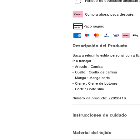
Periodo de devolución ampliado 
Compra ahora, paga después.
Pago seguro
Descripción del Producto
Saca a relucir tu estilo personal con artí
ir a trabajar.
- Artículo : Camisa
- Cuello : Cuello de camisa
- Manga : Manga corta
- Cierre : Cierre de botones
Número de producto: 22028416
Instrucciones de cuidado
Material del tejido