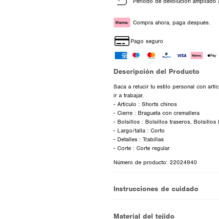
Periodo de devolución ampliado 
Compra ahora, paga después.
Pago seguro
Descripción del Producto
Saca a relucir tu estilo personal con artí
ir a trabajar.
- Artículo : Shorts chinos
- Cierre : Bragueta con cremallera
- Bolsillos : Bolsillos traseros, Bolsillos 
- Largo/talla : Corto
- Detalles : Trabillas
Número de producto: 22024940
Instrucciones de cuidado
Material del tejido