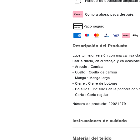
Periodo de devolución ampliado 
Compra ahora, paga después.
Pago seguro
Descripción del Producto
Luce tu mejor versión con una camisa cl
usar a diario, en el trabajo y en ocasione
- Artículo : Camisa
- Cuello : Cuello de camisa
- Manga : Manga larga
- Cierre : Cierre de botones
- Bolsillos : Bolsillos en la pechera con 
Número de producto: 22021279
Instrucciones de cuidado
Material del tejido