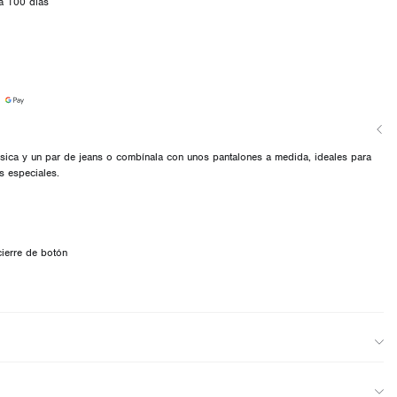
a 100 días
ásica y un par de jeans o combínala con unos pantalones a medida, ideales para
s especiales.
cierre de botón