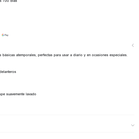
a 100 días
básicas atemporales, perfectas para usar a diario y en ocasiones especiales.
 delanteros
spe suavemente lavado