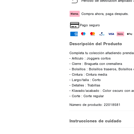
Periodo de devolución ampliado 
Compra ahora, paga después.
Pago seguro
Descripción del Producto
Completa tu colección añadiendo prendas 
- Artículo : Joggers cortos
- Cierre : Bragueta con cremallera
- Bolsillos : Bolsillos traseros, Bolsillos
- Cintura : Cintura media
- Largo/talla : Corto
- Detalles : Trabillas
- Klavado/acabado : Color oscuro con a
Número de producto: 22018581
Instrucciones de cuidado