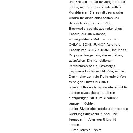
und Freizeit - ideal für Jungs, die es
lieben, mit ihrem Look aufzufallen.
Kombinieren Sie es mit Jeans oder
Shorts für einen entspannten und
dennoch super coolen Vibe.
Baumwolle besteht aus natürlichen
Fasern, die ein weiches,
atmungsaktives Material bilden.
ONLY & SONS JUNIOR fängt die
Essenz von ONLY & SONS mit Mode
für junge Jungen ein, die es lieben,
aufzufallen. Die Kollektionen
kombinieren coole, Streetstyle-
inspirierte Looks mit Attitüde, wobei
Denim eine zentrale Rolle spielt. Von
trendigen Outfits bis hin zu
unverzichtbaren Alltagsmodellen ist für
Jungen etwas dabei, die ihren
einzigartigen Stil zum Ausdruck
bringen möchten.
Junior-Styles sind coole und moderne
Kleidungsstücke für Kinder und
Teenager im Alter von 8 bis 16
Jahren..
- Produkttyp : T-shirt