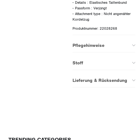
- Details : Elastisches Taillenbund
- Passform : Verjüngt
- Attachment type : Nicht angenähter
Produktnummer: 22028268
Pflegehinweise
Stoff
Lieferung & Rücksendung
TRENDING CATEGORIES