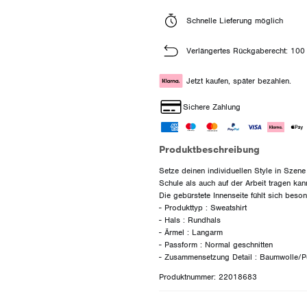
Schnelle Lieferung möglich
Verlängertes Rückgaberecht: 100
Jetzt kaufen, später bezahlen.
Sichere Zahlung
Produktbeschreibung
Setze deinen individuellen Style in Szene
Schule als auch auf der Arbeit tragen kan
Die gebürstete Innenseite fühlt sich bes
- Produkttyp : Sweatshirt
- Hals : Rundhals
- Ärmel : Langarm
- Passform : Normal geschnitten
Produktnummer: 22018683