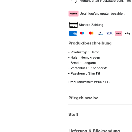
Verlängertes Rückgaberecht: 100
Jetzt kaufen, später bezahlen.
Sichere Zahlung
Produktbeschreibung
- Produkttyp : Hemd
- Hals : Hemdkragen
- Ärmel : Langarm
- Verschluss : Knopfleiste
Produktnummer: 22007112
Pflegehinweise
Stoff
Lieferung & Rücksendung