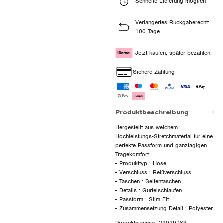
Schnelle Lieferung möglich
Verlängertes Rückgaberecht:
100 Tage
Jetzt kaufen, später bezahlen.
Sichere Zahlung
Produktbeschreibung
Hergestellt aus weichem
Hochleistungs-Stretchmaterial für eine
perfekte Passform und ganztägigen
Tragekomfort.
- Produkttyp : Hose
- Verschluss : Reißverschluss
- Taschen : Seitentaschen
- Details : Gürtelschlaufen
- Passform : Slim Fit
Produktnummer: 22029789