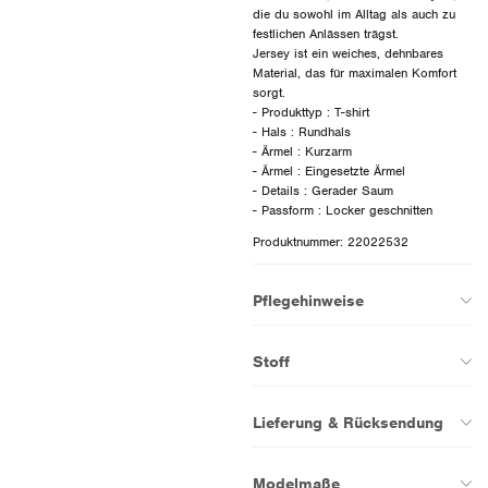
die du sowohl im Alltag als auch zu
festlichen Anlässen trägst.
Jersey ist ein weiches, dehnbares
Material, das für maximalen Komfort
sorgt.
- Produkttyp : T-shirt
- Hals : Rundhals
- Ärmel : Kurzarm
- Ärmel : Eingesetzte Ärmel
- Details : Gerader Saum
Produktnummer: 22022532
Pflegehinweise
Stoff
Lieferung & Rücksendung
Modelmaße