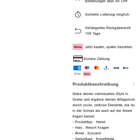
Bestellungen über 90 CHF
Schnelle Lieferung möglich
Verlängertes Rückgaberecht:
100 Tage
Jetzt kaufen, später bezahlen.
Sichere Zahlung
Produktbeschreibung
Setze deinen individuellen Style in
Szene und ergänze deinen Alltagslook
durch coole, zeitlose Elemente, die du
in der Schule als auch auf der Arbeit
tragen kannst.
- Produkttyp : Hemd
- Hals : Resort Kragen
- Ärmel : Kurzarm
- Verschluss : Knopfleiste