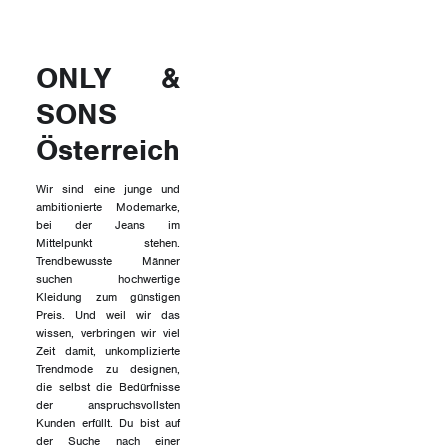
ONLY &
SONS
Österreich
Wir sind eine junge und
ambitionierte Modemarke,
bei der Jeans im
Mittelpunkt stehen.
Trendbewusste Männer
suchen hochwertige
Kleidung zum günstigen
Preis. Und weil wir das
wissen, verbringen wir viel
Zeit damit, unkomplizierte
Trendmode zu designen,
die selbst die Bedürfnisse
der anspruchsvollsten
Kunden erfüllt. Du bist auf
der Suche nach einer