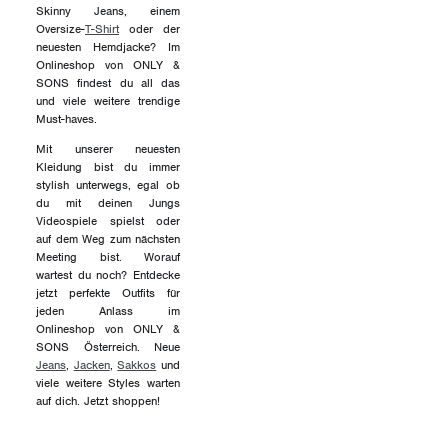
Skinny Jeans, einem
Oversize-
T-Shirt
oder der
neuesten Hemdjacke? Im
Onlineshop von ONLY &
SONS findest du all das
und viele weitere trendige
Must-haves.
Mit unserer neuesten
Kleidung bist du immer
stylish unterwegs, egal ob
du mit deinen Jungs
Videospiele spielst oder
auf dem Weg zum nächsten
Meeting bist. Worauf
wartest du noch? Entdecke
jetzt perfekte Outfits für
jeden Anlass im
Onlineshop von ONLY &
SONS Österreich. Neue
Jeans
,
Jacken
,
Sakkos
und
viele weitere Styles warten
auf dich. Jetzt shoppen!