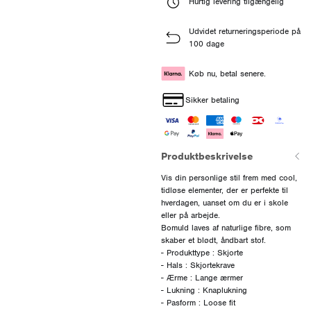
Hurtig levering tilgængelig
Udvidet returneringsperiode på
100 dage
Køb nu, betal senere.
Sikker betaling
Produktbeskrivelse
Vis din personlige stil frem med cool,
tidløse elementer, der er perfekte til
hverdagen, uanset om du er i skole
eller på arbejde.
Bomuld laves af naturlige fibre, som
skaber et blødt, åndbart stof.
- Produkttype : Skjorte
- Hals : Skjortekrave
- Ærme : Lange ærmer
- Lukning : Knaplukning