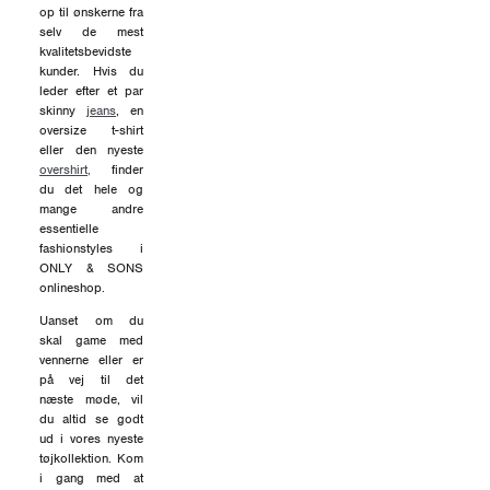
op til ønskerne fra
selv de mest
kvalitetsbevidste
kunder. Hvis du
leder efter et par
skinny
jeans
, en
oversize t-shirt
eller den nyeste
overshirt,
finder
du det hele og
mange andre
essentielle
fashionstyles i
ONLY & SONS
onlineshop.
Uanset om du
skal game med
vennerne eller er
på vej til det
næste møde, vil
du altid se godt
ud i vores nyeste
tøjkollektion. Kom
i gang med at