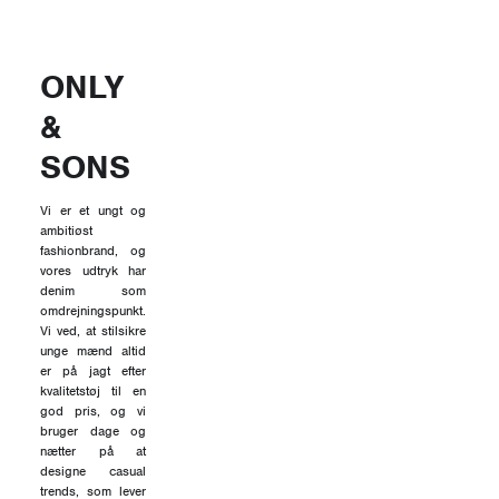
ONLY
&
SONS
Vi er et ungt og
ambitiøst
fashionbrand, og
vores udtryk har
denim som
omdrejningspunkt.
Vi ved, at stilsikre
unge mænd altid
er på jagt efter
kvalitetstøj til en
god pris, og vi
bruger dage og
nætter på at
designe casual
trends, som lever