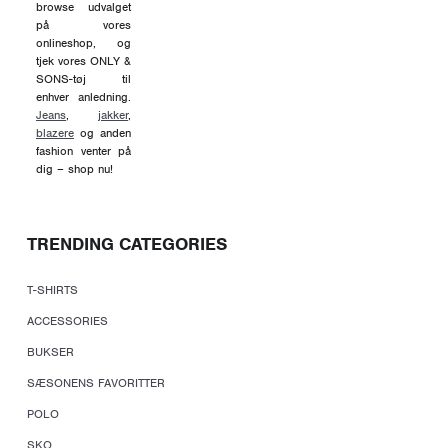
browse udvalget
på vores
onlineshop, og
tjek vores ONLY &
SONS-tøj til
enhver anledning.
Jeans
,
jakker
,
blazere
og anden
fashion venter på
dig – shop nu!
TRENDING CATEGORIES
T-SHIRTS
ACCESSORIES
BUKSER
SÆSONENS FAVORITTER
POLO
SKO