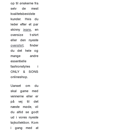
op til ønskerne fra
selv de mest
kvalitetsbevidste
kunder. Hvis du
leder efter et par
skinny
jeans
, en
oversize t-shirt
eller den nyeste
overshirt,
finder
du det hele og
mange andre
essentielle
fashionstyles i
ONLY & SONS
onlineshop.
Uanset om du
skal game med
vennerne eller er
på vej til det
næste møde, vil
du altid se godt
ud i vores nyeste
tøjkollektion. Kom
i gang med at