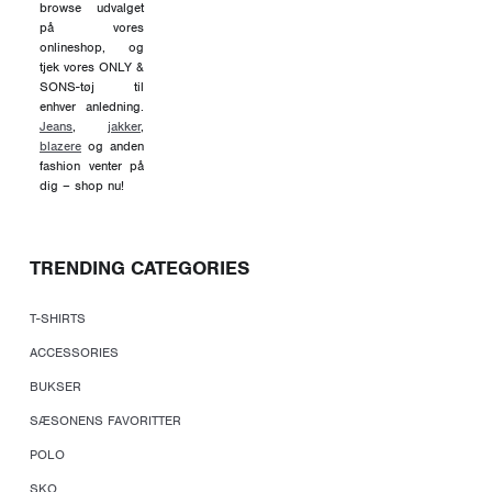
browse udvalget
på vores
onlineshop, og
tjek vores ONLY &
SONS-tøj til
enhver anledning.
Jeans
,
jakker
,
blazere
og anden
fashion venter på
dig – shop nu!
TRENDING CATEGORIES
T-SHIRTS
ACCESSORIES
BUKSER
SÆSONENS FAVORITTER
POLO
SKO