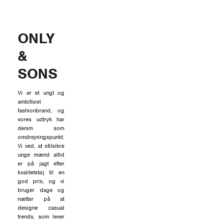
ONLY
&
SONS
Vi er et ungt og
ambitiøst
fashionbrand, og
vores udtryk har
denim som
omdrejningspunkt.
Vi ved, at stilsikre
unge mænd altid
er på jagt efter
kvalitetstøj til en
god pris, og vi
bruger dage og
nætter på at
designe casual
trends, som lever