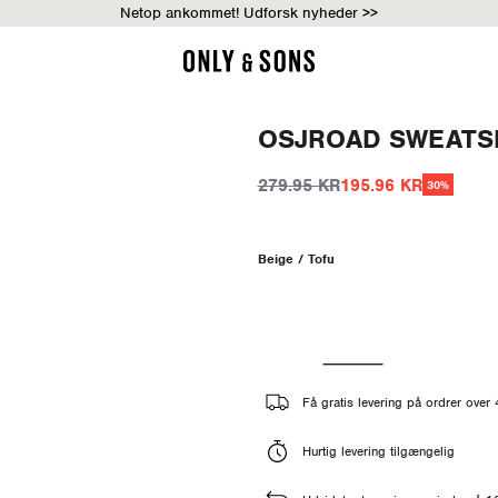
Netop ankommet! Udforsk nyheder >>
OSJROAD SWEATS
279.95 KR
195.96 KR
30%
Beige / Tofu
Få gratis levering på ordrer ove
Hurtig levering tilgængelig