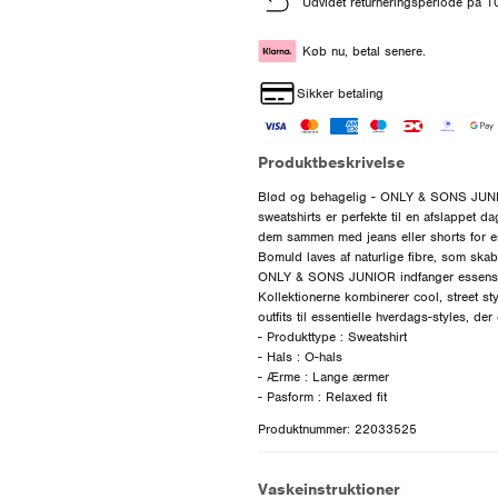
Udvidet returneringsperiode på 
Køb nu, betal senere.
Sikker betaling
Produktbeskrivelse
Blød og behagelig - ONLY & SONS JUNIOR s
sweatshirts er perfekte til en afslappet d
dem sammen med jeans eller shorts for en
Bomuld laves af naturlige fibre, som skabe
ONLY & SONS JUNIOR indfanger essensen 
Kollektionerne kombinerer cool, street sty
outfits til essentielle hverdags-styles, de
- Produkttype : Sweatshirt
- Hals : O-hals
- Ærme : Lange ærmer
Produktnummer: 22033525
Vaskeinstruktioner