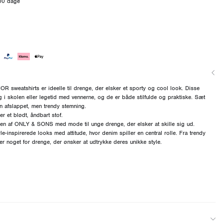
100 dage
weatshirts er ideelle til drenge, der elsker et sporty og cool look. Disse
ag i skolen eller legetid med vennerne, og de er både stilfulde og praktiske. Sæt
 afslappet, men trendy stemning.
r et blødt, åndbart stof.
af ONLY & SONS med mode til unge drenge, der elsker at skille sig ud.
le-inspirerede looks med attitude, hvor denim spiller en central rolle. Fra trendy
r er noget for drenge, der ønsker at udtrykke deres unikke style.