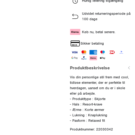
Hurtig levering tilgængelig
Udvidet returneringsperiode på
100 dage
Køb nu, betal senere.
Sikker betaling
Produktbeskrivelse
Vis din personlige stil frem med cool,
tidløse elementer, der er perfekte til
hverdagen, uanset om du er i skole
eller på arbejde.
- Produkttype : Skjorte
- Hals : Resort-krave
- Ærme : Korte ærmer
- Lukning : Knaplukning
Produktnummer: 22030342