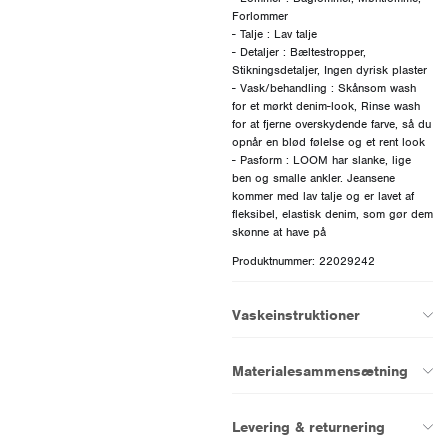
Forlommer
- Talje : Lav talje
- Detaljer : Bæltestropper,
Stikningsdetaljer, Ingen dyrisk plaster
- Vask/behandling : Skånsom wash
for et mørkt denim-look, Rinse wash
for at fjerne overskydende farve, så du
opnår en blød følelse og et rent look
- Pasform : LOOM har slanke, lige
ben og smalle ankler. Jeansene
kommer med lav talje og er lavet af
fleksibel, elastisk denim, som gør dem
Produktnummer: 22029242
Vaskeinstruktioner
Materialesammensætning
Levering & returnering