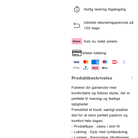
Hurtig levering tilgængelig
Udvidet returneringsperiode på
100 dage
Køb nu, betal senere.
Sikker betaling
Produktbeskrivelse
Fuldend din garderobe med
komfortable og tidløse styles, der er
perfekte til hverdag og festlige
lejligheder.
Fremstillet af blødt, særligt elastisk
stof for at sikre perfekt pasform og
komfort hele dagen.
- Produkttype : Jeans i slim fit
- Lukning : Gylp med lynlåslukning
- Lommer : Baglommer, Møntlomme,