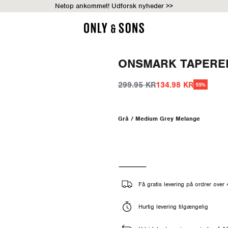
Netop ankommet! Udforsk nyheder >>
ONSMARK TAPERED
299.95 KR
134.98 KR
55%
Grå / Medium Grey Melange
Få gratis levering på ordrer ove
Hurtig levering tilgængelig