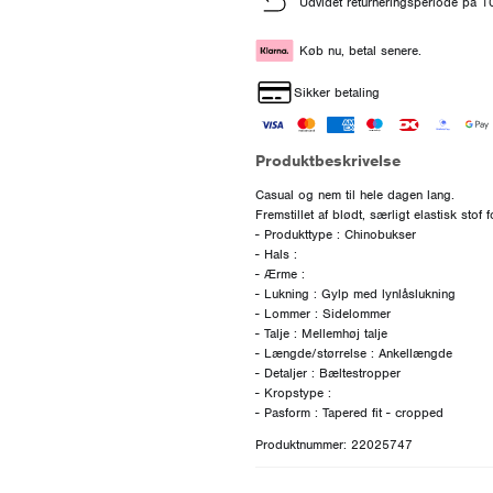
Udvidet returneringsperiode på 
Køb nu, betal senere.
Sikker betaling
Produktbeskrivelse
Casual og nem til hele dagen lang.
Fremstillet af blødt, særligt elastisk stof
- Produkttype : Chinobukser
- Hals :
- Ærme :
- Lukning : Gylp med lynlåslukning
- Lommer : Sidelommer
- Talje : Mellemhøj talje
- Længde/størrelse : Ankellængde
- Detaljer : Bæltestropper
- Kropstype :
Produktnummer: 22025747