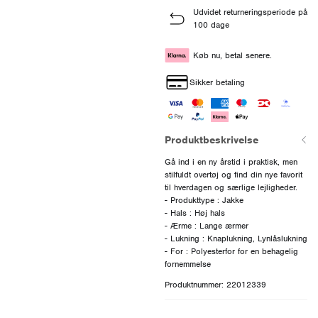
Udvidet returneringsperiode på
100 dage
Køb nu, betal senere.
Sikker betaling
Produktbeskrivelse
Gå ind i en ny årstid i praktisk, men
stilfuldt overtøj og find din nye favorit
til hverdagen og særlige lejligheder.
- Produkttype : Jakke
- Hals : Høj hals
- Ærme : Lange ærmer
- Lukning : Knaplukning, Lynlåslukning
- For : Polyesterfor for en behagelig
Produktnummer: 22012339