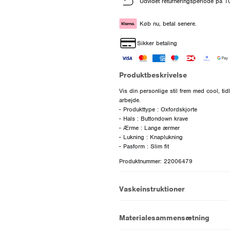
Udvidet returneringsperiode på 
Køb nu, betal senere.
Sikker betaling
Produktbeskrivelse
Vis din personlige stil frem med cool, tid
arbejde.
- Produkttype : Oxfordskjorte
- Hals : Buttondown krave
- Ærme : Lange ærmer
- Lukning : Knaplukning
Produktnummer: 22006479
Vaskeinstruktioner
Materialesammensætning