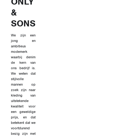
ONLY
&
SONS
We zijn een
jong en
ambitieus
modemerk
waarbij denim
de kern van
ons bedrijf is.
We weten dat
stijlvolle
mannen op
zoek zijn naar
kleding van
uitstekende
kwaliteit voor
een geweldige
prijs, en dat
betekent dat we
voortdurend
bezig zijn met