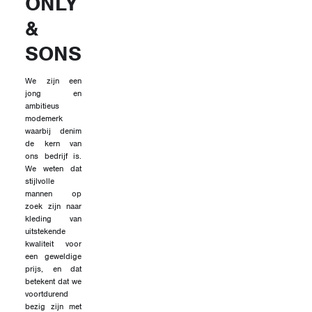
ONLY
&
SONS
We zijn een
jong en
ambitieus
modemerk
waarbij denim
de kern van
ons bedrijf is.
We weten dat
stijlvolle
mannen op
zoek zijn naar
kleding van
uitstekende
kwaliteit voor
een geweldige
prijs, en dat
betekent dat we
voortdurend
bezig zijn met