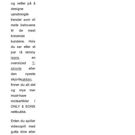
og netter på å
designe
uanstrengte
trender som vil
møte behovene
til de mest
krevende
kundene. Hvis
du ser etter et
par rå skinny
jeans
, en
oversized
T-
skjorte
eller
den nyeste
skjorte
jakken
,
finner du alt det
og mye mer
must-have
moteartikler i
ONLY & SONS
nettbutikk.
Enten du spiller
videospill med
gutta dine eller