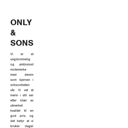
ONLY
&
SONS
Vi er et
ungdommelig
og ambisiøst
motemerke
med denim
som kjernen i
virksomheten
vår. Vi vet at
menn i stil ser
etter klær av
utmerket
kvalitet til en
god pris, og
det betyr at vi
bruker dager