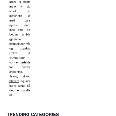
løper til neste
møte, vil du
alltid se
moteriktig ut
med våre
nyeste klær.
Ikke vent og
begynn å bla
gjennom
nettbutikken vår
og oppdag
ONLY &
SONS-klær
som er perfekte
for enhver
anledning.
Jeans
,
jakker
,
blazere
og mer
mote
venter på
deg – handle
nå!
TRENDING CATEGORIES