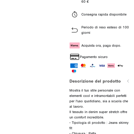
60 €
Consegna rapida disponibile
Periodo di reso esteso di 100
giorni
Acquista ora, paga dopo.
Pagamento sicuro
Descrizione del prodotto
Mostra il tuo stile personale con
elementi cool e intramontabili perfetti
per l'uso quotidiano, sia a scuola che
al lavoro.
Il tessuto in denim super stretch offre
un comfort incredibile.
- Tipologia di prodotto : Jeans skinny
fit
- Chiusura : Patta