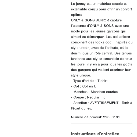
Le jersey est un matériau souple et
extensible conçu pour offrir un confort
optimal.
ONLY & SONS JUNIOR capture
l’essence d’ONLY & SONS avec une
mode pour les jeunes garçons qui
aiment se démarquer. Les collections
combinent des looks cool, inspirés du
style urbain, avec de l’attitude, où le
denim joue un rôle central. Des tenues
tendance aux styles essentiels de tous
les jours, il y en a pour tous les goûts
des garçons qui veulent exprimer leur
style unique.
- Type d'article : T-shirt
- Col : Col en U
- Manches : Manches courtes
- Coupe : Regular Fit
- Attention : AVERTISSEMENT ! Tenir à
Numéro de produit: 22033191
Instructions d'entretien