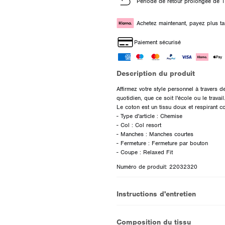
Période de retour prolongée de 1
Achetez maintenant, payez plus ta
Paiement sécurisé
Description du produit
Affirmez votre style personnel à travers d
quotidien, que ce soit l'école ou le travail
Le coton est un tissu doux et respirant c
- Type d'article : Chemise
- Col : Col resort
- Manches : Manches courtes
- Fermeture : Fermeture par bouton
Numéro de produit: 22032320
Instructions d'entretien
Composition du tissu