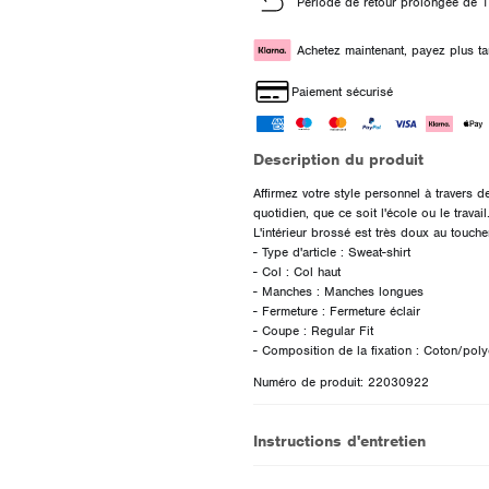
Période de retour prolongée de 1
Achetez maintenant, payez plus ta
Paiement sécurisé
Description du produit
Affirmez votre style personnel à travers d
quotidien, que ce soit l'école ou le travail
L'intérieur brossé est très doux au toucher
- Type d'article : Sweat-shirt
- Col : Col haut
- Manches : Manches longues
- Fermeture : Fermeture éclair
- Coupe : Regular Fit
Numéro de produit: 22030922
Instructions d'entretien