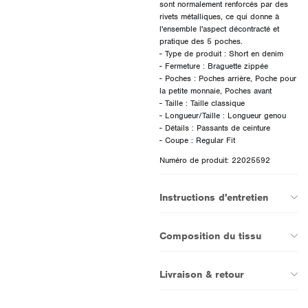
sont normalement renforcés par des
rivets métalliques, ce qui donne à
l'ensemble l'aspect décontracté et
pratique des 5 poches.
- Type de produit : Short en denim
- Fermeture : Braguette zippée
- Poches : Poches arrière, Poche pour
la petite monnaie, Poches avant
- Taille : Taille classique
- Longueur/Taille : Longueur genou
- Détails : Passants de ceinture
Numéro de produit: 22025592
Instructions d'entretien
Composition du tissu
Livraison & retour