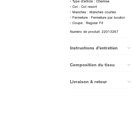
- Type d'article : Chemise
- Col : Col resort
- Manches : Manches courtes
- Fermeture : Fermeture par bouton
Numéro de produit: 22013267
Instructions d'entretien
Composition du tissu
Livraison & retour